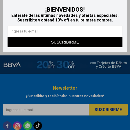
Splenda stevia líquido 60 ml -
¡BIENVENIDOS!
Sucralosa
Entérate de las últimas novedades y ofertas especiales.
Suscribite y obtené 10% off en tu primera compra.
305
$
SUSCRIBIRME
Newsletter
¡Suscribite y recibí todas nuestras novedades!
SUSCRIBIRME


