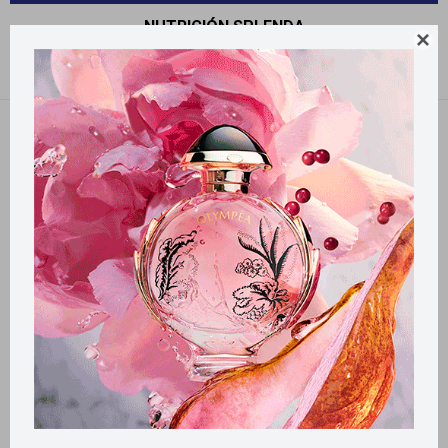
NUTRICIÓN SPLENDA

Recomendados
Quitar filtros
Filtrando por:
Nutrición
Splenda
Llega
HOY
Llega en
2 HS