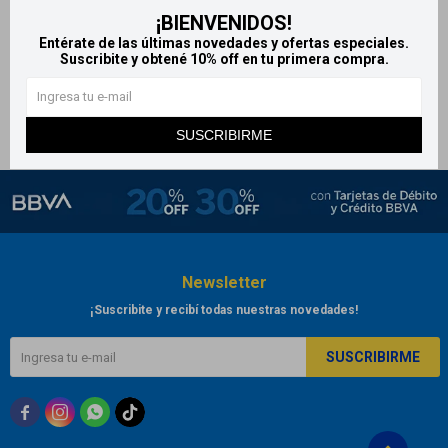
¡BIENVENIDOS!
K-Y Gel Lubricante 100g
KY Gel Lubricante 50g
Entérate de las últimas novedades y ofertas especiales.
819
509
$
$
Suscribite y obtené 10% off en tu primera compra.
SUSCRIBIRME
Newsletter
¡Suscribite y recibí todas nuestras novedades!
SUSCRIBIRME


