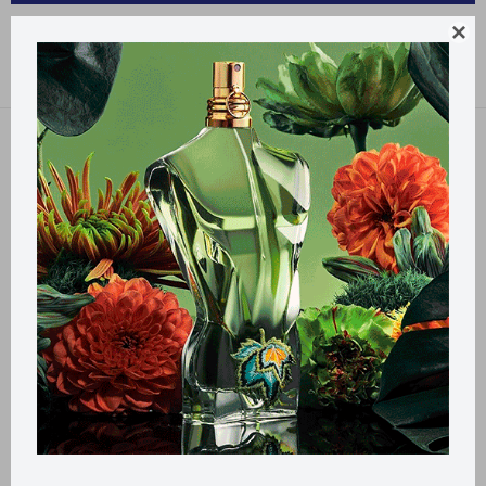
PRODUCTOS PARA LA SALUD KY

Recomendados
Filtrando por:
KY
Llega
HOY
Llega
HOY
Llega
HOY
Llega
HOY