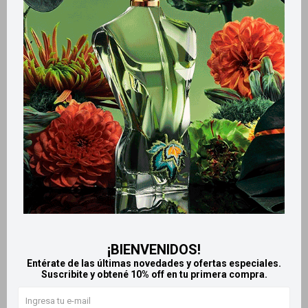
Llega
MAÑANA
Llega
MAÑANA
Ready Warm Bolsa de agua
Bolsa térmica para
caliente 2L Plus con funda
microondas con turmalina -
Oso
268
$
583
$
¡BIENVENIDOS!
Entérate de las últimas novedades y ofertas especiales.
Suscribite y obtené 10% off en tu primera compra.