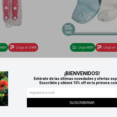
HOY
Llega en
2 HS
Llega
HOY
Llega en
tos con mango de silicona -
Pack medias de algodon c/antid
Rojo
6-12 m
319
139
$
$
¡BIENVENIDOS!
Entérate de las últimas novedades y ofertas esp
Suscribite y obtené 10% off en tu primera co
SUSCRIBIRME