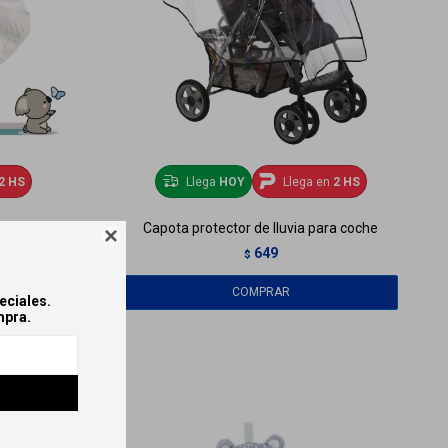
2 HS
Llega
HOY
Llega en
2 HS
eslizante
Capota protector de lluvia para coche

649
$
eciales.
mpra.