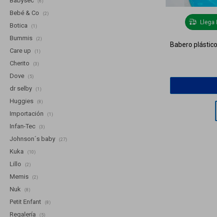
Babysec
(6)
Bebé & Co
(2)
Llega
Botica
(1)
Bummis
(2)
Babero plástico
Care up
(1)
Cherito
(3)
Dove
(5)
dr selby
(1)
Huggies
(8)
Importación
(1)
Infan-Tec
(3)
Johnson´s baby
(27)
Kuka
(10)
Lillo
(2)
Memis
(2)
Nuk
(8)
Petit Enfant
(8)
Regalería
(5)