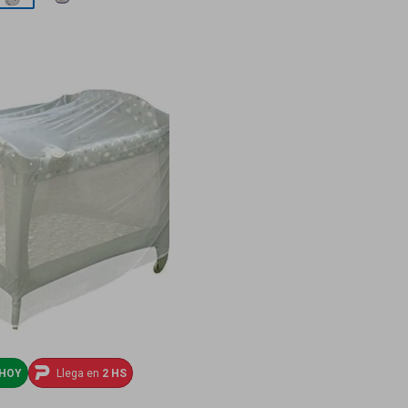
HOY
Llega en
2 HS