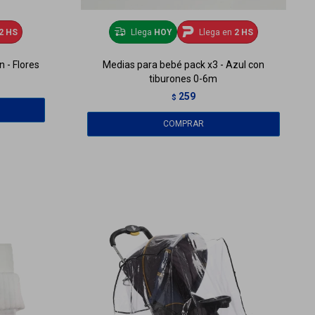
2 HS
Llega
HOY
Llega en
2 HS
n - Flores
Medias para bebé pack x3 - Azul con
tiburones 0-6m
259
$