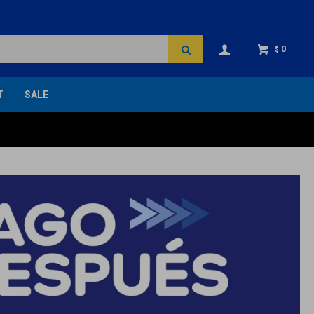
0
$
T
SALE