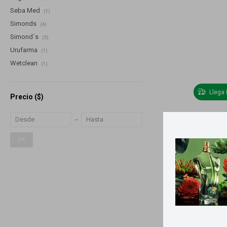
Seba Med
(1)
Simonds
(4)
Simond´s
(5)
Urufarma
(1)
Wetclean
(1)
Llega
Precio
($)
Set de cubier
OK