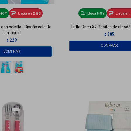
HOY
Llega en
2 HS
Llega
HOY
Llega en
 con bolsillo - Diseño celeste
Little Ones X2 Babitas de algodó
esmoquin
305
$
229
$