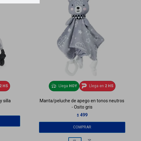
2 HS
Llega
HOY
Llega en
2 HS
 silla
Manta/peluche de apego en tonos neutros
- Osito gris
499
$