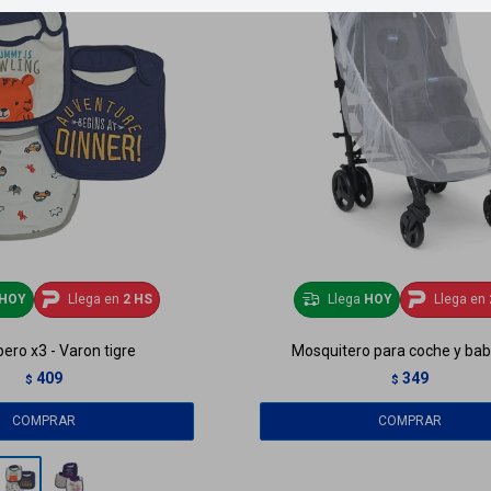
HOY
Llega en
2 HS
Llega
HOY
Llega en
ero x3 - Varon tigre
Mosquitero para coche y baby
409
349
$
$