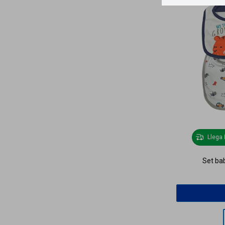
Llega
Set bab