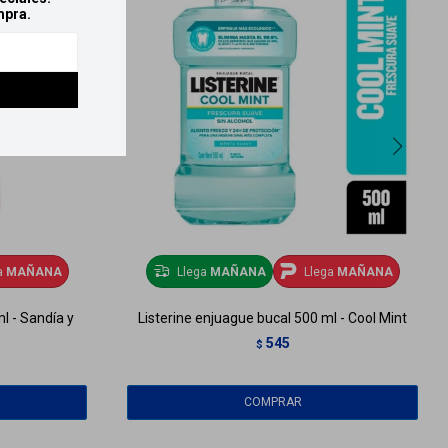
mpra.
a
MAÑANA
Llega
MAÑANA
Llega
MAÑANA
l - Sandía y
Listerine enjuague bucal 500 ml - Cool Mint
545
$