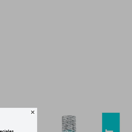

eciales.