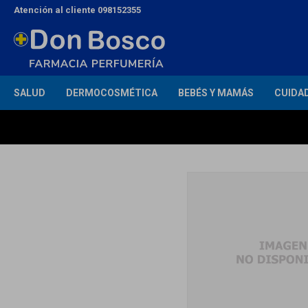
Atención al cliente 098152355
SALUD
DERMOCOSMÉTICA
BEBÉS Y MAMÁS
CUIDA