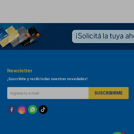
Newsletter
¡Suscribite y recibí todas nuestras novedades!
SUSCRIBIRME


