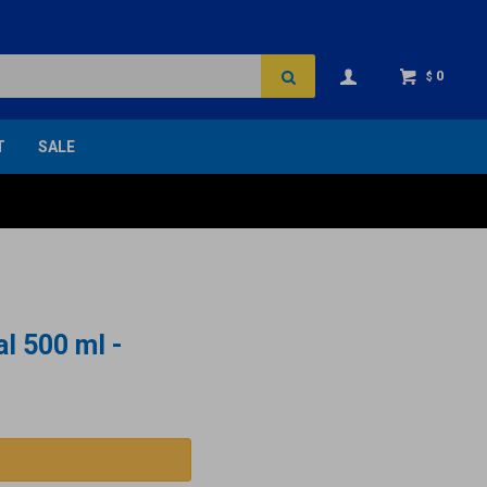
0
$
T
SALE
l 500 ml -