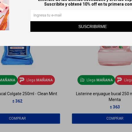
Suscribite y obtené 10% off en tu primera co
SUSCRIBIRME
MAÑANA
Llega
MAÑANA
Llega
MAÑANA
Lleg
cal Colgate 250ml - Clean Mint
Listerine enjuague bucal 250 m
Menta
362
$
363
$