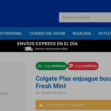
DO PERSONAL
CUIDADO DEL HOGAR
REGALERÍA
OUTLE
Llega
MAÑANA
Llega
MAÑANA
Colgate Plax enjuague buca
Fresh Mint
00400120040018
Este artículo está agotado.