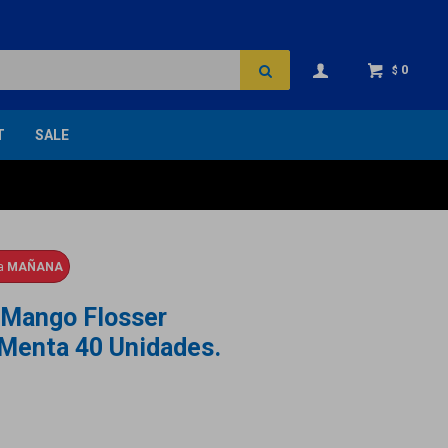
0
$
T
SALE
ga
MAÑANA
 Mango Flosser
 Menta 40 Unidades.