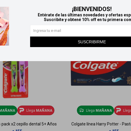
¡BIENVENIDOS!
Entérate de las últimas novedades y ofertas esp
Suscribite y obtené 10% off en tu primera co
SUSCRIBIRME
MAÑANA
Llega
MAÑANA
Llega
MAÑANA
Lleg
 pack x2 cepillo dental 5+ Años
Colgate línea Harry Potter - Pas