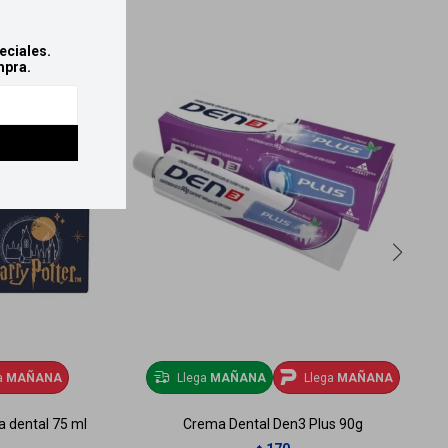
eciales.
mpra.
a
MAÑANA
Llega
MAÑANA
Llega
MAÑANA
ta dental 75 ml
Crema Dental Den3 Plus 90g