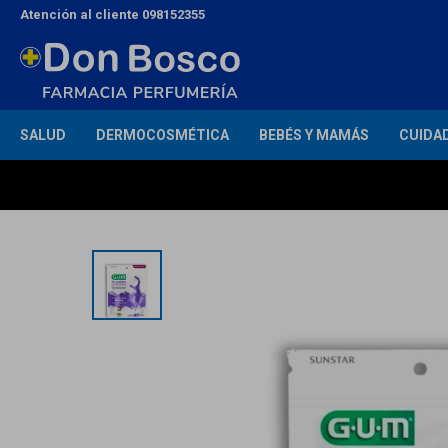
Atención al cliente 098152355
SALUD
DERMOCOSMÉTICA
BEBÉS Y MAMÁS
CUIDA