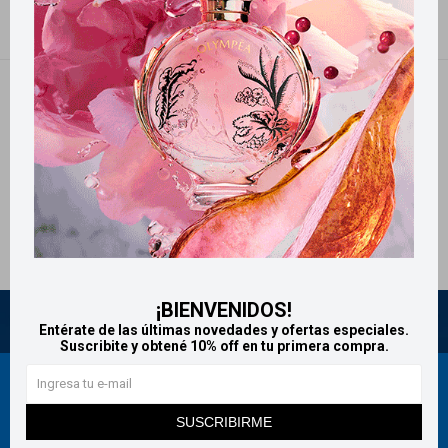
NO SE HAN RECUPERADO PRODUCTOS
¡Lo sentimos! No hay productos en esta sección.
Inténtalo nuevamente con otros criterios de filtrado o busca en otras
secciones de nuestro catálogo.
Quitar filtros
Filtrando por:
Afeitado
Babaria
¡BIENVENIDOS!
Entérate de las últimas novedades y ofertas especiales.
Suscribite y obtené 10% off en tu primera compra.
Newsletter
SUSCRIBIRME
¡Suscribite y recibí todas nuestras novedades!