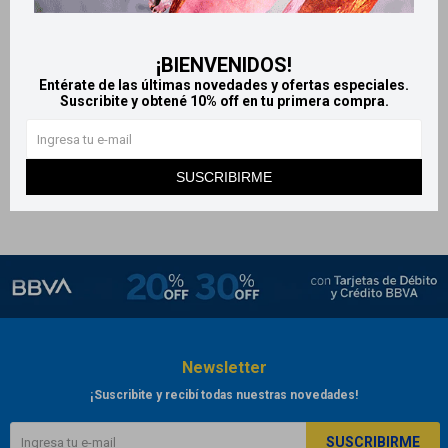
Old Spice Desodorante en
¡BIENVENIDOS!
Aerosol - Pure Sport
Entérate de las últimas novedades y ofertas especiales.
215
$
Suscribite y obtené 10% off en tu primera compra.
SUSCRIBIRME
Newsletter
¡Suscribite y recibí todas nuestras novedades!
SUSCRIBIRME