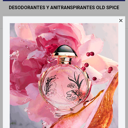
DESODORANTES Y ANITRANSPIRANTES OLD SPICE

Recomendados
Filtrando por:
Desodorantes y anitranspirantes
Old Spice
Quitar filtros
Llega
MAÑANA
Llega
MAÑANA