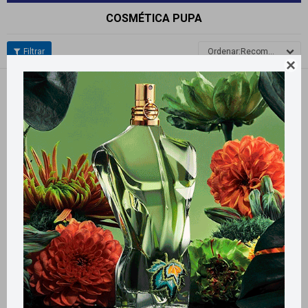
COSMÉTICA PUPA
Recomendados

Quitar filtros
Filtrando por:
Cosmética
Pupa
Llega
HOY
Llega
HOY
Llega en
2 HS
Llega en
2 HS