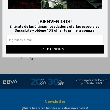
Pupa Delineador en lápiz
Pupa Ultraflex máscara de
incluye difuminador - Tono 01
pestañas
Blanco
780
$
¡BIENVENIDOS!
1.250
$
Entérate de las últimas novedades y ofertas especiales.
Suscribite y obtené 10% off en tu primera compra.
SUSCRIBIRME
Newsletter
¡Suscribite y recibí todas nuestras novedades!