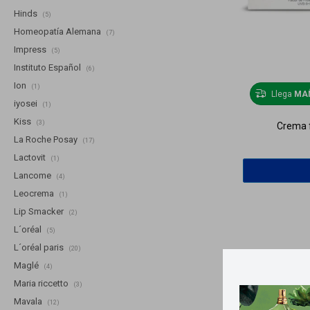
Hinds
(5)
Homeopatía Alemana
(7)
Impress
(5)
Instituto Español
(6)
Ion
(1)
Llega
MA
iyosei
(1)
Kiss
(3)
Crema f
La Roche Posay
(17)
Lactovit
(1)
Lancome
(4)
Leocrema
(1)
Lip Smacker
(2)
L´oréal
(5)
L´oréal paris
(20)
Maglé
(4)
Maria riccetto
(3)
Mavala
(12)