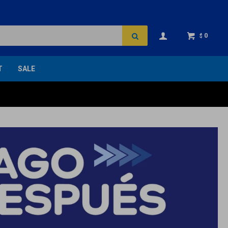
0
$
T
SALE