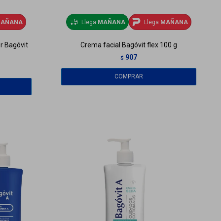
AÑANA
Llega
MAÑANA
Llega
MAÑANA
r Bagóvit
Crema facial Bagóvit flex 100 g
907
$