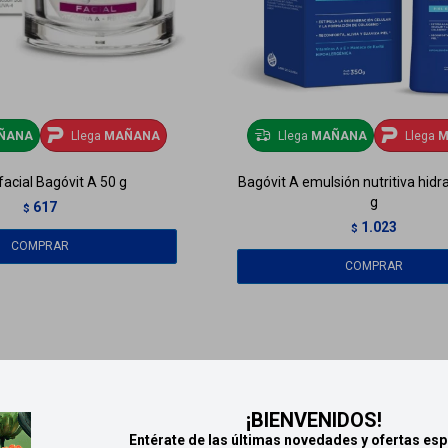
ÑANA
Llega
MAÑANA
Llega
MAÑANA
Llega
M
acial Bagóvit A 50 g
Bagóvit A emulsión nutritiva hidr
g
617
$
1.023
$
¡BIENVENIDOS!
Entérate de las últimas novedades y ofertas esp