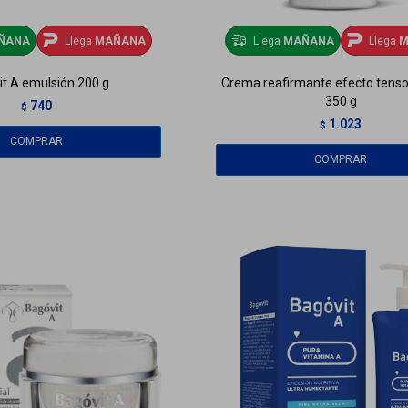
ÑANA
Llega
MAÑANA
Llega
MAÑANA
Llega
M
t A emulsión 200 g
Crema reafirmante efecto tenso
350 g
740
$
1.023
$