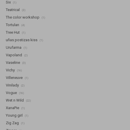
Six
(1)
Teatrical
(3)
The color workshop
(1)
Tortulan
(4)
Tree Hut
(1)
uñas postizas kiss
(1)
Urufarma
(1)
Vapoland
(2)
Vaseline
(3)
Vichy
(16)
Villeneuve
(1)
Vinilady
(2)
Vogue
(16)
Wet n Wild
(22)
XanaPie
(1)
Young girl
(1)
Zig Zag
(1)