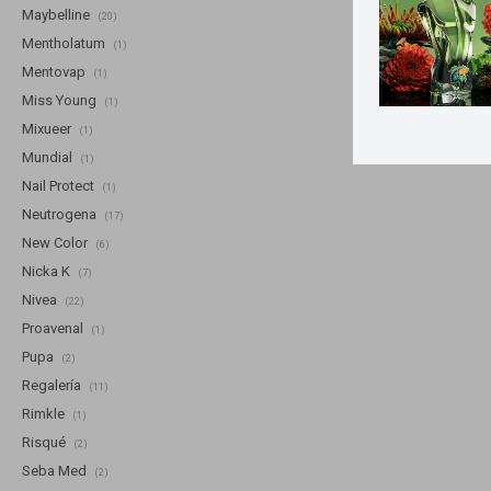
Maybelline
(20)
Mentholatum
(1)
Mentovap
(1)
Miss Young
(1)
Mixueer
(1)
Mundial
(1)
Nail Protect
(1)
Neutrogena
(17)
New Color
(6)
Nicka K
(7)
Nivea
(22)
Proavenal
(1)
Pupa
(2)
Regalería
(11)
Rimkle
(1)
Risqué
(2)
Seba Med
(2)