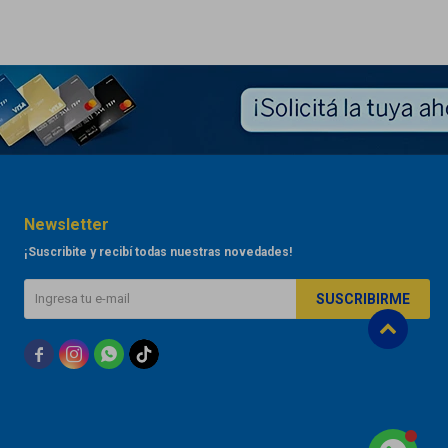
Newsletter
¡Suscribite y recibí todas nuestras novedades!
SUSCRIBIRME


