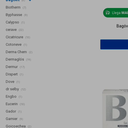
(6)
Biotherm
(7)
Llega
MA
Byphasse
(9)
Calypso
(1)
Bagóvi
cerave
(22)
Cicatricure
(10)
Cotoneve
(1)
Derma Chem
(2)
Dermaglós
(19)
Dermur
(17)
Dispert
(1)
Dove
(1)
dr selby
(12)
Engbo
(1)
Eucerin
(10)
Gador
(1)
Garnier
(9)
Goicoechea
(2)