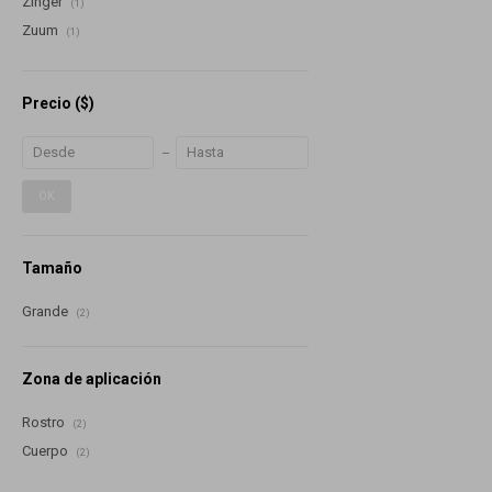
Zinger
(1)
Zuum
(1)
Precio
($)
OK
Tamaño
Grande
(2)
Zona de aplicación
Rostro
(2)
Cuerpo
(2)