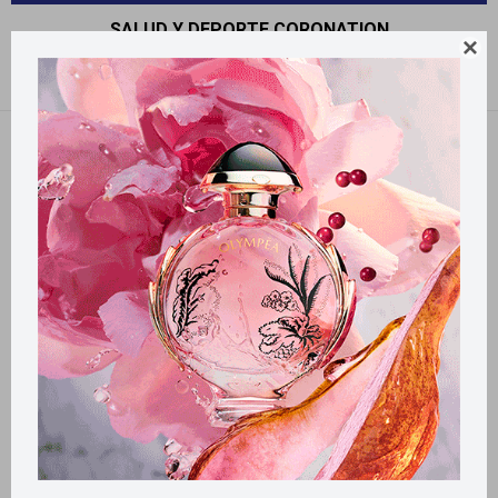
SALUD Y DEPORTE CORONATION

Recomendados
Quitar filtros
Filtrando por:
Salud y deporte
Coronation
Llega
MAÑANA
Llega
MAÑANA