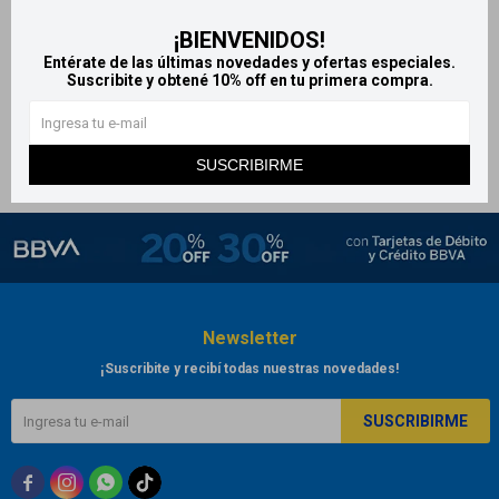
Bolsa de agua caliente 2L
¡BIENVENIDOS!
Coronation
Entérate de las últimas novedades y ofertas especiales.
340
Suscribite y obtené 10% off en tu primera compra.
$
SUSCRIBIRME
Newsletter
¡Suscribite y recibí todas nuestras novedades!
SUSCRIBIRME


