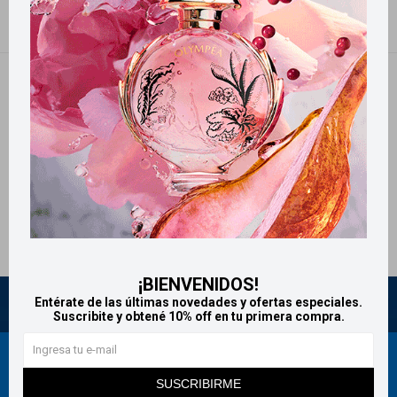
NO SE HAN RECUPERADO PRODUCTOS
¡Lo sentimos! No hay productos en esta sección.
Inténtalo nuevamente con otros criterios de filtrado o busca en otras
secciones de nuestro catálogo.
Quitar filtros
Filtrando por:
Salud y deporte
Lefmar
Te recomendamos quitar:
Lefmar
¡BIENVENIDOS!
Entérate de las últimas novedades y ofertas especiales.
Suscribite y obtené 10% off en tu primera compra.
Newsletter
SUSCRIBIRME