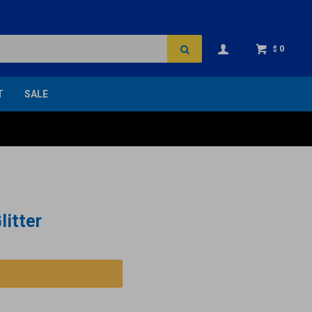
0
$
T
SALE
litter