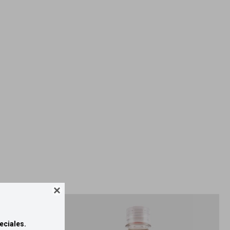

eciales.