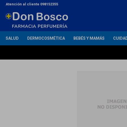
Atención al cliente 098152355
SALUD
DERMOCOSMÉTICA
BEBÉS Y MAMÁS
CUIDA