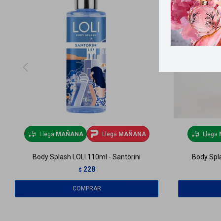
Llega
MAÑANA
Llega
MAÑANA
Llega
Body Splash LOLI 110ml - Santorini
Body Spla
228
$