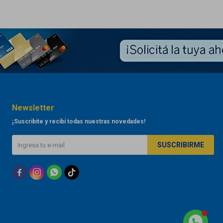
Newsletter
¡Suscribite y recibí todas nuestras novedades!
SUSCRIBIRME


