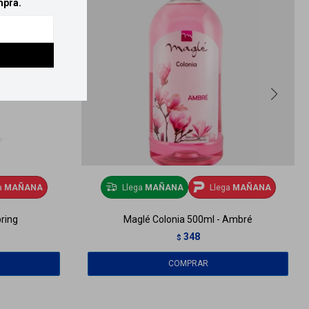
mpra.
a
MAÑANA
Llega
MAÑANA
Llega
MAÑANA
ring
Maglé Colonia 500ml - Ambré
348
$