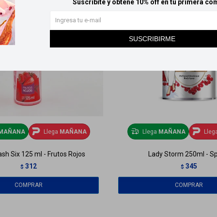
Suscribite y obtené 10% off en tu primera co
SUSCRIBIRME
MAÑANA
Llega
MAÑANA
Llega
MAÑANA
Lleg
sh Six 125 ml - Frutos Rojos
Lady Storm 250ml - Sp
312
345
$
$