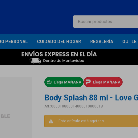
DO PERSONAL
CUIDADO DEL HOGAR
REGALERÍA
OUTLE
Llega
MAÑANA
Llega
MAÑANA
Body Splash 88 ml - Love G
000010800014000010800018
Este artículo está agotado.