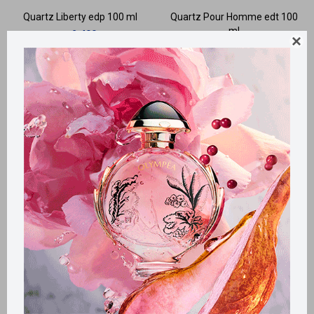
Quartz Liberty edp 100 ml
Quartz Pour Homme edt 100
ml
2.400
$

1.690
$
2.400
$
Llega
HOY
Llega
HOY
Llega
HOY
Llega
HOY