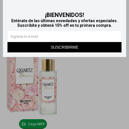
Quartz Molyneux Paris - 100
Edp Molyneux Quartz Rose -
¡BIENVENIDOS!
ml oferta limitada!
100 ml
Entérate de las últimas novedades y ofertas especiales.
Suscribite y obtené 10% off en tu primera compra.
1.690
1.690
$
2.400
$
1.990
$
$
SUSCRIBIRME
Llega
HOY