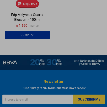
Llega
HOY
Edp Molyneux Quartz
Blossom - 100 ml
1.690
$
2.400
$
Newsletter
¡Suscribite y recibí todas nuestras novedades!
SUSCRIBIRME