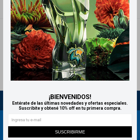
NO SE HAN RECUPERADO PRODUCTOS
¡Lo sentimos! No hay productos en esta sección.
Inténtalo nuevamente con otros criterios de filtrado o busca en otras
secciones de nuestro catálogo.
Quitar filtros
Filtrando por:
Protección femenina
Nivea
¡BIENVENIDOS!
Entérate de las últimas novedades y ofertas especiales.
Suscribite y obtené 10% off en tu primera compra.
Newsletter
SUSCRIBIRME
¡Suscribite y recibí todas nuestras novedades!