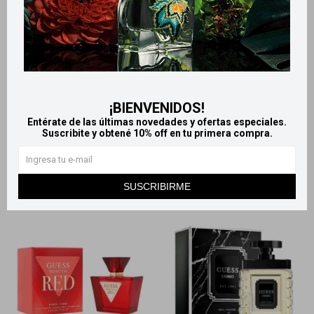
Llega
MAÑANA
Llega
MAÑANA
Llega
MAÑANA
Llega
MAÑANA
Guess Body Mist 250ml - Love
Guess Red Seductive Homme
- 50ml
1.120
$
¡BIENVENIDOS!
3.020
$
Entérate de las últimas novedades y ofertas especiales.
Suscribite y obtené 10% off en tu primera compra.
SUSCRIBIRME