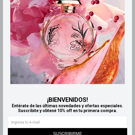
Maria Riccetto Beauty Box cr
Maria Riccetto trío de cremas
de manos+ cr corporal -
para manos
Lovely Fruits
610
$
750
$
¡BIENVENIDOS!
Entérate de las últimas novedades y ofertas especiales.
Suscribite y obtené 10% off en tu primera compra.
SUSCRIBIRME