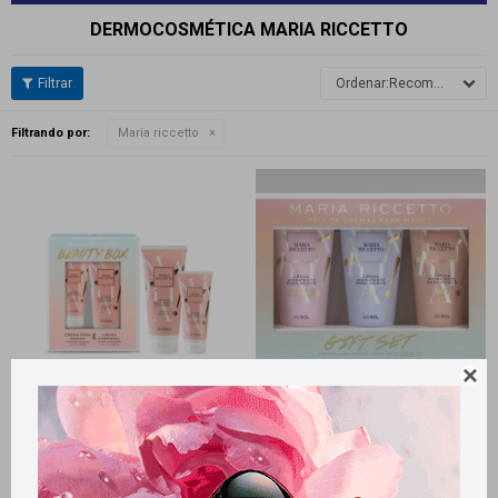
DERMOCOSMÉTICA MARIA RICCETTO
Recomendados
Filtrando por:
Maria riccetto

Llega
MAÑANA
Llega
MAÑANA
Llega
MAÑANA
Llega
MAÑANA