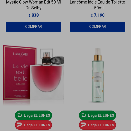
Mystic Glow Woman Edt 50 Ml
Lancôme Idole Eau de Toilette
Dr. Selby
- 50ml
838
7.190
$
$
Llega
EL LUNES
Llega
EL LUNES
Llega
EL LUNES
Llega
EL LUNES