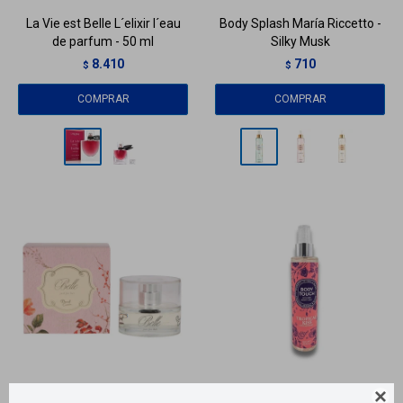
La Vie est Belle L´elixir l´eau
Body Splash María Riccetto -
de parfum - 50 ml
Silky Musk
8.410
710
$
$
