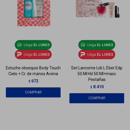
Llega
EL LUNES
Llega
EL LUNES
Llega
EL LUNES
Llega
EL LUNES
Estuche obsequio Body Touch
Set Lancome Lvb L Elixir Edp
Cielo + Cr. de manos Avena
50 Ml+bl 50 Ml+masc
Pestañas
672
$
8.410
$