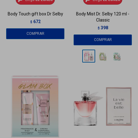
Body Touch gift box Dr Selby
Body Mist Dr. Selby 120 ml -
Classic
672
$
398
$