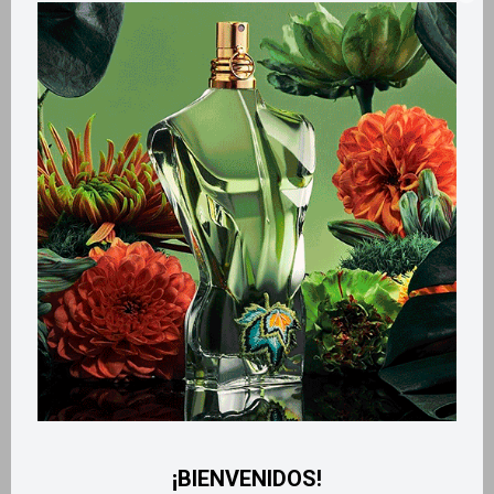
Llega
EL LUNES
Llega
EL LUNES
Llega
EL LUNES
Llega
EL LUNES
Edt Belle 50ml
Body Touch 200ml - Tropical
Kiss Intense
1.100
$
530
$
¡BIENVENIDOS!