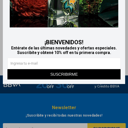
Llega
MAÑANA
Llega
MAÑANA
Llega
MAÑANA
Llega
MAÑANA
Body Splash LOLI 110ml -
Body Splash Six 125 ml -
Santorini
Frutos Rojos
¡BIENVENIDOS!
228
312
$
$
Entérate de las últimas novedades y ofertas especiales.
Suscribite y obtené 10% off en tu primera compra.
SUSCRIBIRME
Newsletter
¡Suscribite y recibí todas nuestras novedades!