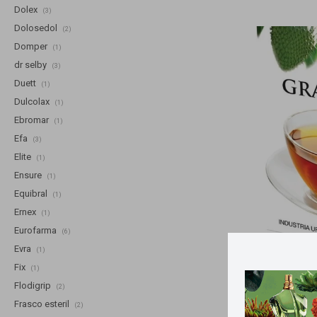
Dolex
(3)
Dolosedol
(2)
Domper
(1)
dr selby
(3)
Duett
(1)
Dulcolax
(1)
Ebromar
(1)
Efa
(3)
Elite
(1)
Ensure
(1)
Equibral
(1)
Ernex
(1)
Eurofarma
(6)
Evra
(1)
Llega
Fix
(1)
Flodigrip
(2)
Hierbas en caj
Frasco esteril
(2)