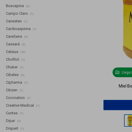
Buscapina
(2)
Campo Claro
(1)
Canesten
(1)
Cardioaspirina
(1)
CareSens
(3)
Cassará
(2)
Celsius
(13)
Chofitol
(1)
Chuker
(1)
Llega
Cibeles
(3)
Cipharma
(1)
Miel Bo
Citizen
(1)
Coronation
(1)
Creative Medical
(1)
Curitas
(1)
Dipar
(3)
Dispert
(1)