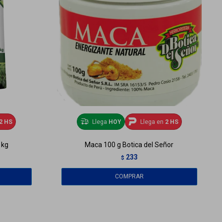
2 HS
Llega
HOY
Llega en
2 HS
 kg
Maca 100 g Botica del Señor
233
$