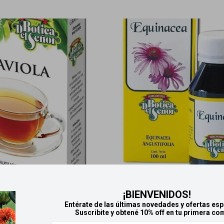
HOY
Llega en
2 HS
Llega
HOY
Llega en
¡BIENVENIDOS!
a Botica del Señor - Graviola
Tintura fitoextracto Botica del
Entérate de las últimas novedades y ofertas esp
Suscribite y obtené 10% off en tu primera co
30 g
Equinácea 100 ml