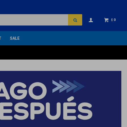
0
$
T
SALE