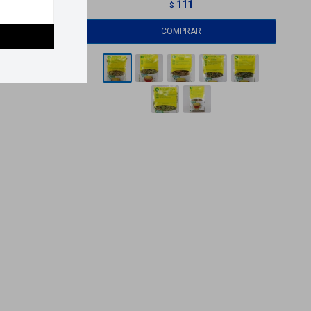
111
$