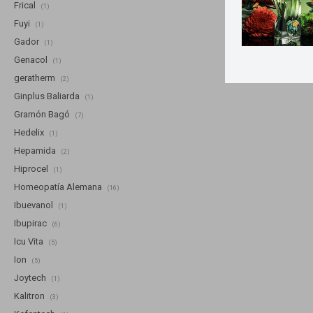
Frical
(1)
Fuyi
(1)
Gador
(1)
Genacol
(1)
geratherm
(2)
Ginplus Baliarda
(1)
Gramón Bagó
(7)
Hedelix
(1)
Hepamida
(2)
Hiprocel
(1)
Homeopatía Alemana
(16)
Ibuevanol
(1)
Ibupirac
(6)
Icu Vita
(5)
Ion
(5)
Joytech
(1)
Kalitron
(3)