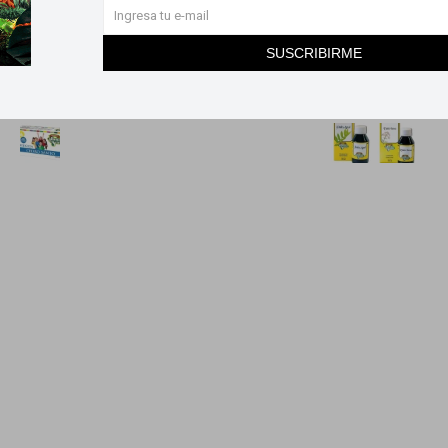
215
366
$
$
SUSCRIBIRME