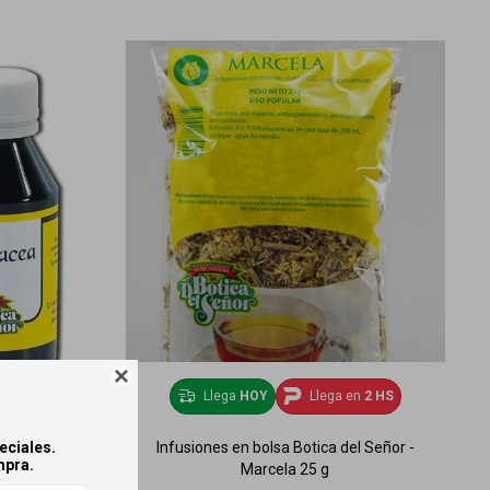

2 HS
Llega
HOY
Llega en
2 HS
 Señor -
Infusiones en bolsa Botica del Señor -
eciales.
mpra.
Marcela 25 g