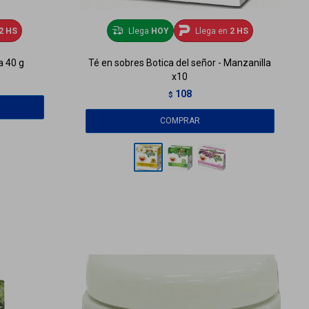
2 HS
Llega
HOY
Llega en
2 HS
a 40 g
Té en sobres Botica del señor - Manzanilla
x10
108
$