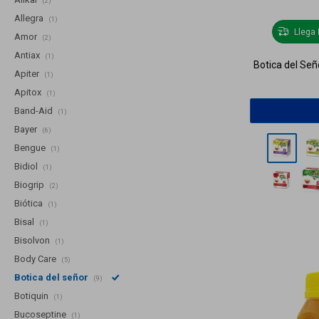
(2)
Allegra
(1)
Llega
Amor
(2)
Antiax
(1)
Botica del Señ
Apiter
(1)
Apitox
(1)
Band-Aid
(1)
Bayer
(6)
Bengue
(1)
Bidiol
(1)
Biogrip
(2)
Biótica
(1)
Bisal
(1)
Bisolvon
(1)
Body Care
(5)
Botica del señor
(9)
Botiquin
(1)
Bucoseptine
(1)