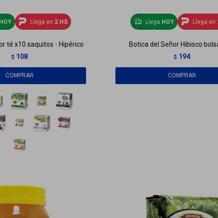
HOY
Llega en
2 HS
Llega
HOY
Llega en
or té x10 saquitos - Hipérico
Botica del Señor Hibisco bols
108
194
$
$